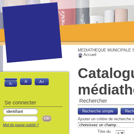
MEDIATHEQUE MUNICIPALE Sai
Accueil
Catalog
A
A+
médiat
A-
Rechercher
Se connecter
Recherche simple
Rech
Ajouter un critère de recherche 
Mot de passe oublié ?
Titre du