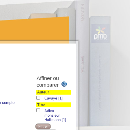
Affiner ou
comparer
Auteur
Cavayé
[1]
e compte
Titre
Adieu
monsieur
Haffmann
[1]