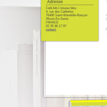
Adresse
Café-bib L'oiseau bleu
4, rue des Caillettes
76490 Saint-Wandrille-Rançon
/Rives-En-Seine
FRANCE
02.35.96.17.97
contact