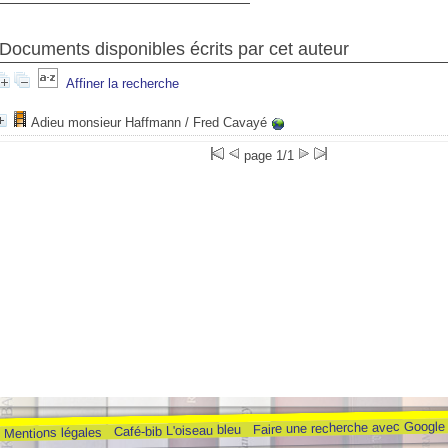
Documents disponibles écrits par cet auteur
Affiner la recherche
Adieu monsieur Haffmann
/ Fred Cavayé
page 1/1
Faire une recherche avec Google
Café-bib L'oiseau bleu
Mentions légales