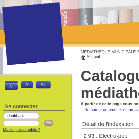
MEDIATHEQUE MUNICIPALE Sai
Accueil
Catalog
A
A+
médiat
A-
A partir de cette page vous po
Se connecter
Retourner au premier écran ave
Détail de l'indexation
Mot de passe oublié ?
2 93 : Electro-pop