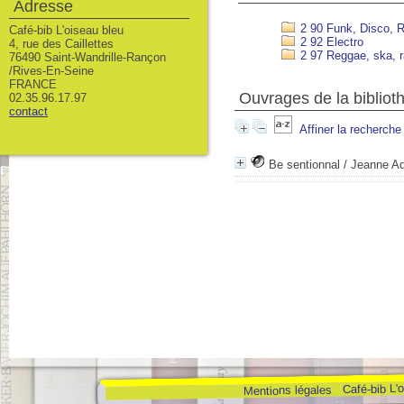
Adresse
2 90 Funk, Disco, 
Café-bib L'oiseau bleu
2 92 Electro
4, rue des Caillettes
2 97 Reggae, ska, r
76490 Saint-Wandrille-Rançon
/Rives-En-Seine
FRANCE
Ouvrages de la bibliot
02.35.96.17.97
contact
Affiner la recherche
Be sentionnal
/ Jeanne A
Café-bib L'
Mentions légales