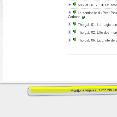
Max et Lili, 7. Lili est a
La sentinelle du Petit Pe
Carbone
Thorgal, 01. La magicienn
Thorgal, 02. L'île des mer
Thorgal, 06. La chute de 
Café-bib L'
Mentions légales