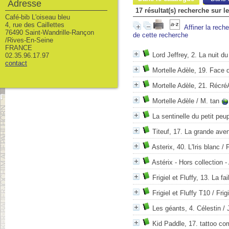
Adresse
17 résultat(s) recherche sur 
Café-bib L'oiseau bleu
4, rue des Caillettes
Affiner la rech
76490 Saint-Wandrille-Rançon
de cette recherche
/Rives-En-Seine
FRANCE
Lord Jeffrey, 2. La nuit du
02.35.96.17.97
contact
Mortelle Adèle, 19. Face 
Mortelle Adèle, 21. Récr
Mortelle Adèle
/ M. tan
La sentinelle du petit peu
Titeuf, 17. La grande ave
Asterix, 40. L'Iris blanc
/ 
Astérix - Hors collection -
Frigiel et Fluffy, 13. La f
Frigiel et Fluffy T10
/ Frigi
Les géants, 4. Célestin
/ 
Kid Paddle, 17. tattoo co