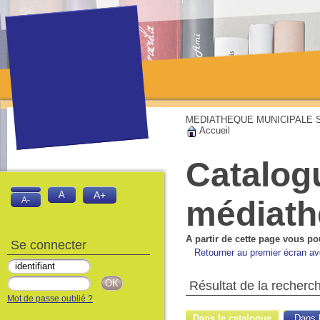
MEDIATHEQUE MUNICIPALE Sai
Accueil
Catalog
A
A+
médiat
A-
A partir de cette page vous po
Se connecter
Retourner au premier écran ave
Résultat de la recherc
Mot de passe oublié ?
Dans le catalogue
Dans l