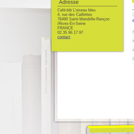
Adresse
Café-bib L'oiseau bleu
4, rue des Caillettes
76490 Saint-Wandrille-Rançon
d
/Rives-En-Seine
FRANCE
02.35.96.17.97
contact