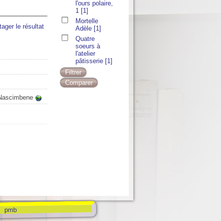
l'ours polaire,
1
[1]
Mortelle
tager le résultat
Adèle
[1]
Quatre
soeurs à
l'atelier
pâtisserie
[1]
n Nascimbene
pmb