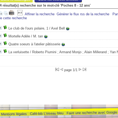
4 résultat(s) recherche sur le mot-clé 'Poches 8 - 12 ans'
Affiner la recherche
Générer le flux rss de la recherche
Par
e cette recherche
Le club de l'ours polaire, 1
/ Axel Bell
Mortelle Adèle
/ M. tan
Quatre soeurs à l'atelier pâtisserie
La verluisette
/ Roberto Piumini ; Armand Monjo ; Alain Millerand ; Ya
page 1/1
Faire une recherche avec Google
Café-bib L'oiseau bleu
Mentions légales