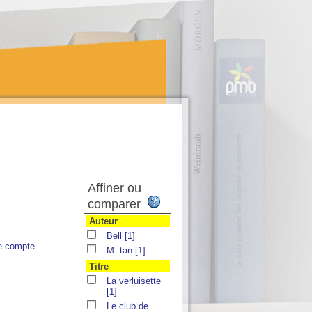
Affiner ou
comparer
Auteur
Bell
[1]
e compte
M. tan
[1]
Titre
La verluisette
[1]
Le club de