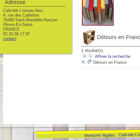
Adresse
Café-bib L'oiseau bleu
4, rue des Caillettes
76490 Saint-Wandrille-Rançon
/Rives-En-Seine
FRANCE
02.35.96.17.97
Détours en Fran
contact
1 résultat(s)
Affiner la recherche
Détours en France
Café-bib L'
Mentions légales