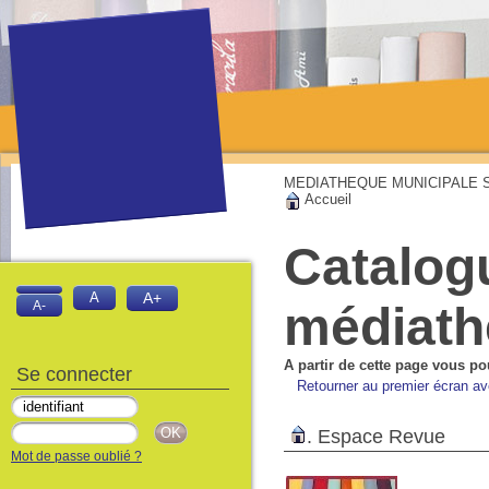
MEDIATHEQUE MUNICIPALE Sai
Accueil
Catalog
A
A+
médiat
A-
A partir de cette page vous po
Se connecter
Retourner au premier écran av
.
Espace Revue
Mot de passe oublié ?