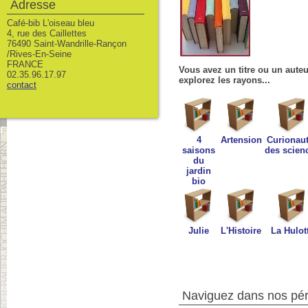
Adresse
Café-bib L'oiseau bleu
4, rue des Caillettes
76490 Saint-Wandrille-Rançon
/Rives-En-Seine
FRANCE
Vous avez un titre ou un auteu
02.35.96.17.97
explorez les rayons...
contact
4
Artension
Curionau
saisons
des scien
du
jardin
bio
Julie
L'Histoire
La Hulot
Naviguez dans nos péri