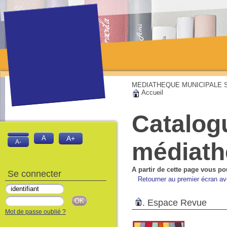
MEDIATHEQUE MUNICIPALE Sai
Accueil
Catalog
A
A+
médiat
A-
A partir de cette page vous po
Se connecter
Retourner au premier écran av
.
Espace Revue
Mot de passe oublié ?