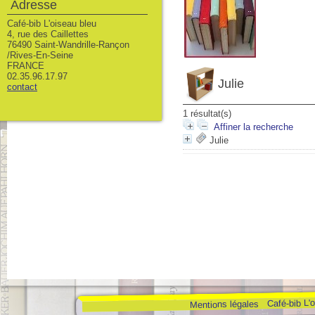
Adresse
Café-bib L'oiseau bleu
4, rue des Caillettes
76490 Saint-Wandrille-Rançon
/Rives-En-Seine
FRANCE
02.35.96.17.97
Julie
contact
1 résultat(s)
Affiner la recherche
Julie
Café-bib L'
Mentions légales