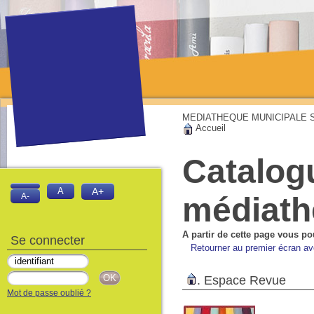
MEDIATHEQUE MUNICIPALE Sai
Accueil
Catalog
A
A+
médiat
A-
A partir de cette page vous po
Se connecter
Retourner au premier écran av
.
Espace Revue
Mot de passe oublié ?