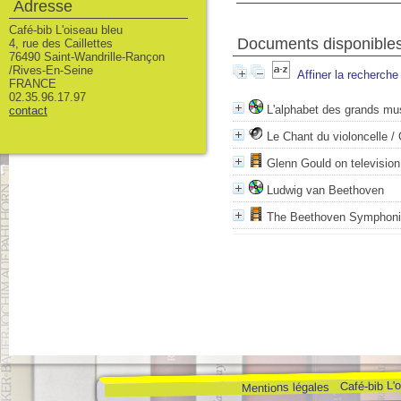
Adresse
Café-bib L'oiseau bleu
Documents disponibles 
4, rue des Caillettes
76490 Saint-Wandrille-Rançon
/Rives-En-Seine
Affiner la recherche
FRANCE
02.35.96.17.97
L'alphabet des grands mu
contact
Le Chant du violoncelle
/ 
Glenn Gould on television
Ludwig van Beethoven
The Beethoven Symphon
Café-bib L'
Mentions légales