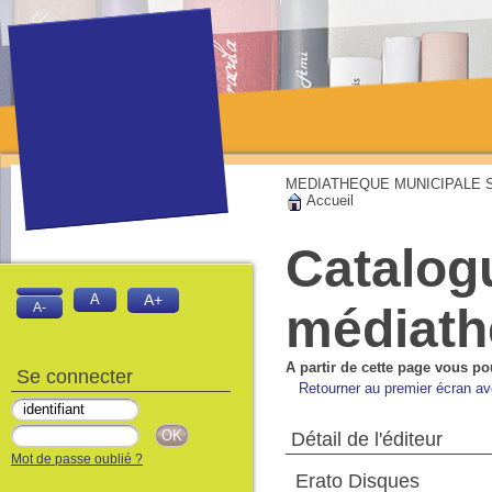
MEDIATHEQUE MUNICIPALE Sai
Accueil
Catalog
A
A+
médiat
A-
A partir de cette page vous po
Se connecter
Retourner au premier écran ave
Détail de l'éditeur
Mot de passe oublié ?
Erato Disques