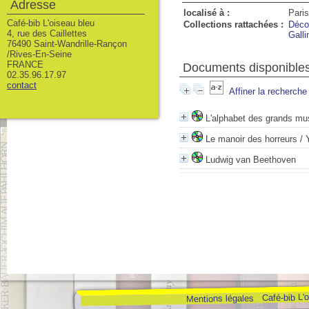
Adresse
localisé à :
Paris
Café-bib L'oiseau bleu
Collections rattachées :
Déco
4, rue des Caillettes
Gall
76490 Saint-Wandrille-Rançon
/Rives-En-Seine
FRANCE
Documents disponibles
02.35.96.17.97
contact
Affiner la recherche
L'alphabet des grands mu
Le manoir des horreurs
/ 
Ludwig van Beethoven
Café-bib L'
Mentions légales