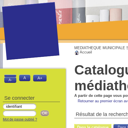
MEDIATHEQUE MUNICIPALE Sai
Accueil
Catalog
A
A+
médiat
A-
A partir de cette page vous po
Se connecter
Retourner au premier écran ave
Résultat de la recherc
Mot de passe oublié ?
Dans le catalogue
Dans l