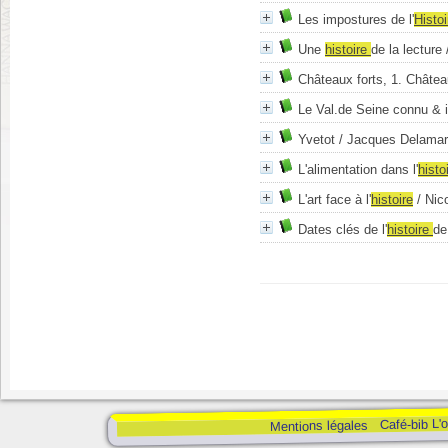
Les impostures de l'
Histoi
Une
histoire
de la lecture 
Châteaux forts, 1. Châtea
Le Val.de Seine connu & 
Yvetot
/ Jacques Delama
L'alimentation dans l'
histo
L'art face à l'
histoire
/ Nic
Dates clés de l'
histoire
de 
Café-bib L'
Mentions légales