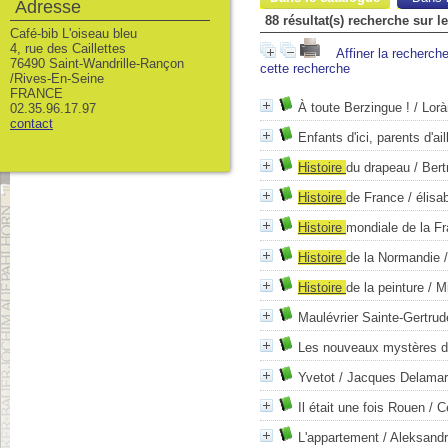
Adresse
88 résultat(s) recherche sur le
Café-bib L'oiseau bleu
4, rue des Caillettes
Affiner la recherch
76490 Saint-Wandrille-Rançon
cette recherche
/Rives-En-Seine
FRANCE
À toute Berzingue !
/ Lorà
02.35.96.17.97
contact
Enfants d'ici, parents d'ail
Histoire
du drapeau
/ Bert
Histoire
de France
/ élisa
Histoire
mondiale de la F
Histoire
de la Normandie
/
Histoire
de la peinture
/ Mi
Maulévrier Sainte-Gertrud
Les nouveaux mystères d
Yvetot
/ Jacques Delama
Il était une fois Rouen
/ C
L'appartement
/ Aleksandr