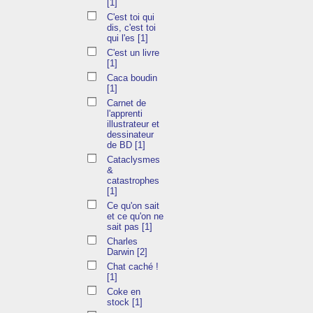
[1]
C'est toi qui
dis, c'est toi
qui l'es
[1]
C'est un livre
[1]
Caca boudin
[1]
Carnet de
l'apprenti
illustrateur et
dessinateur
de BD
[1]
Cataclysmes
&
catastrophes
[1]
Ce qu'on sait
et ce qu'on ne
sait pas
[1]
Charles
Darwin
[2]
Chat caché !
[1]
Coke en
stock
[1]