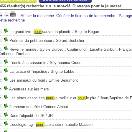
466 résultat(s) recherche sur le mot-clé 'Ouvrages pour la jeunesse'
Affiner la recherche
Générer le flux rss de la recherche
Partager
ette recherche
Le grand livre
pour
sauver la planète
/ Brigitte Bègue
Poèmes du petit bonheur
/ Gérard Bocholier
Rêver le monde
/ Sylvie Durbec ; Coatimundi ; Lucette Salibur ; Franço
Catherine Zambon
L'école à la casserole
/ Seymourina Cruse
La justice et l'injustice
/ Brigitte Labbé
Les animaux du froid
/ Émilie Beaumont
Aventures sur les mers
Les bêtes associées
pour
le meilleur et
pour
le pire
/ Jean-Baptiste de 
à chacun son rôle
/ Corinne Albaut
Dans l'objectif de JR
/ JR
L'écologie, agir
pour
la planète
/ Isabelle Masson