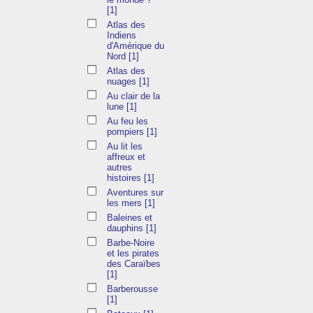
[1]
Atlas des
Indiens
d'Amérique du
Nord
[1]
Atlas des
nuages
[1]
Au clair de la
lune
[1]
Au feu les
pompiers
[1]
Au lit les
affreux et
autres
histoires
[1]
Aventures sur
les mers
[1]
Baleines et
dauphins
[1]
Barbe-Noire
et les pirates
des Caraïbes
[1]
Barberousse
[1]