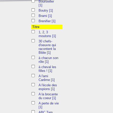
Bourseiller
[1]
Boutry
[1]
Brami
[1]
Brenifier
[1]
Titre
1, 2, 3
moutons
[1]
30 chefs-
d'oeuvre qui
racontent la
Bible
[1]
à chacun son
rôle
[1]
à cheval les
filles !
[1]
A l'ami
Carême
[1]
A l'école des
espions
[1]
A la brocante
du coeur
[1]
A perte de vie
[1]
ABC Tam