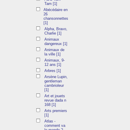
Tam
[1]
Abécédaire en
26
chansonnettes
[1]
Alpha, Bravo,
Charlie
[1]
Animaux
dangereux
[1]
Animaux de
la ville
[1]
Animaux, 9-
12 ans
[1]
Arbres
[1]
Arsène Lupin,
gentleman
cambrioleur
[1]
Art et jouets
revue dada n
168
[1]
Arts premiers
[1]
Atlas -
comment va
le monde ?