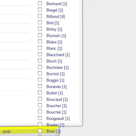
Bertrand
[1]
Biegel
[1]
Billioud
[4]
Bird
[1]
Birley
[1]
Bisinski
[1]
Blake
[1]
Blanc
[1]
Blanchard
[1]
Bloch
[1]
Bocholier
[1]
Bochot
[1]
Boggio
[1]
Borando
[1]
Bottet
[1]
Boucaud
[1]
Boucher
[1]
Bouchié
[1]
Bougeault
[1]
Boulan
[1]
Bour
[1]
pmb