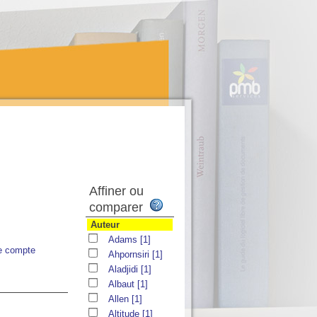
Affiner ou
comparer
Auteur
Adams
[1]
e compte
Ahpornsiri
[1]
Aladjidi
[1]
Albaut
[1]
Allen
[1]
Altitude
[1]