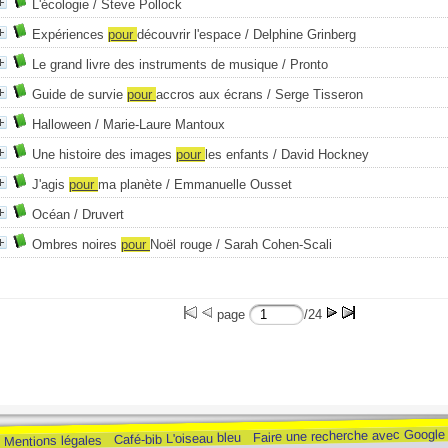
L'écologie
/ Steve Pollock
Expériences
pour
découvrir l'espace
/ Delphine Grinberg
Le grand livre des instruments de musique
/ Pronto
Guide de survie
pour
accros aux écrans
/ Serge Tisseron
Halloween
/ Marie-Laure Mantoux
Une histoire des images
pour
les enfants
/ David Hockney
J'agis
pour
ma planète
/ Emmanuelle Ousset
Océan
/ Druvert
Ombres noires
pour
Noël rouge
/ Sarah Cohen-Scali
page
/24
Faire une recherche avec Google
Café-bib L'oiseau bleu
Mentions légales