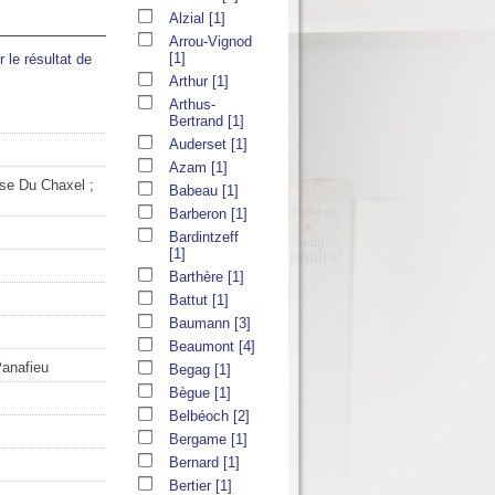
Alzial
[1]
Arrou-Vignod
[1]
 le résultat de
Arthur
[1]
Arthus-
Bertrand
[1]
Auderset
[1]
Azam
[1]
ise Du Chaxel ;
Babeau
[1]
Barberon
[1]
Bardintzeff
[1]
Barthère
[1]
Battut
[1]
Baumann
[3]
Beaumont
[4]
Panafieu
Begag
[1]
Bègue
[1]
Belbéoch
[2]
Bergame
[1]
Bernard
[1]
Bertier
[1]