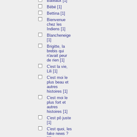
Bateaux
[1]
Bébé
[1]
Bettina
[1]
Bienvenue
chez les
Indiens
[1]
Blancheneige
[1]
Brigitte, la
brebis qui
n'avait peur
de rien
[1]
C'est la vie,
Lili
[1]
C'est moi le
plus beau et
autres
histoires
[1]
C'est moi le
plus fort et
autres
histoires
[1]
C'est pô juste
[1]
C'est quoi, les
fake news ?