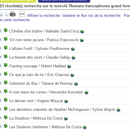
23 résultat(s) recherche sur le mot-clé 'Romans francophones grand form
Affiner la recherche
Générer le flux rss de la recherche
Par
e cette recherche
L'Ombre d'un traître
/ Nathalie Saint-Cricq
S'il n'en reste qu'une
/ Patrice Franceschi
L'affaire Furtif
/ Sylvain Prudhomme
La beauté des jours
/ Claudie Gallay
Casting sauvage
/ Hubert Haddad
Ce que je sais de toi
/ Eric Chacour
Célestine du Bac
/ Tatiana de Rosnay
A crier dans les ruines
/ Alexandra Koszelyk
Le dernier mot
/ Virginie Mouzat
Les dernières volontés de Heather McFerguson
/ Sylvie Wojcik
La Doublure
/ Mélissa Da Costa
Les Douleurs fantômes
/ Mélissa Da Costa