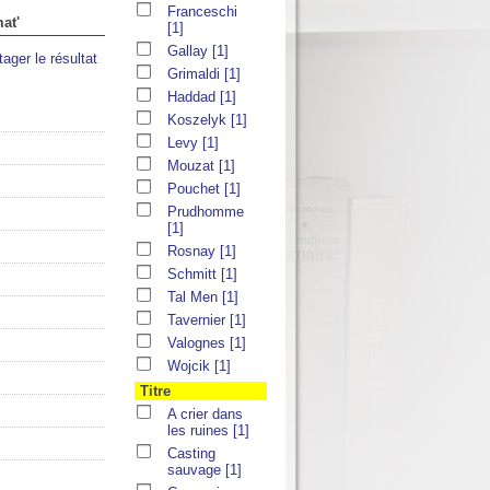
Franceschi
at'
[1]
Gallay
[1]
tager le résultat
Grimaldi
[1]
Haddad
[1]
Koszelyk
[1]
Levy
[1]
Mouzat
[1]
Pouchet
[1]
Prudhomme
[1]
Rosnay
[1]
Schmitt
[1]
Tal Men
[1]
Tavernier
[1]
Valognes
[1]
Wojcik
[1]
Titre
A crier dans
les ruines
[1]
Casting
sauvage
[1]