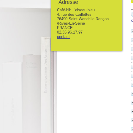
Adresse
Café-bib L'oiseau bleu
4, rue des Caillettes
76490 Saint-Wandrille-Rançon
d
/Rives-En-Seine
FRANCE
02.35.96.17.97
contact