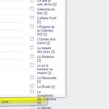
Ce que je
sais de toi
[1]
Célestine du
Bac
[1]
L'affaire Furtif
[1]
L'Énigme de
la Chambre
622
[1]
L'Ombre d'un
traître
[1]
La beauté
des jours
[1]
La Doublure
[1]
Là où le
bonheur se
respire
[1]
La Ritournelle
[1]
La Rivale
[1]
La
Symphonie
des monstres
pmb
[1]
Le dernier