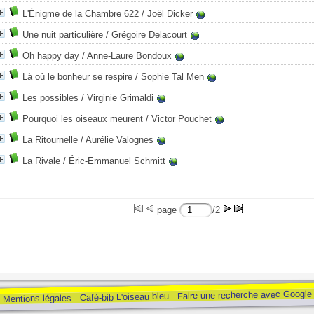
L'Énigme de la Chambre 622
/ Joël Dicker
Une nuit particulière
/ Grégoire Delacourt
Oh happy day
/ Anne-Laure Bondoux
Là où le bonheur se respire
/ Sophie Tal Men
Les possibles
/ Virginie Grimaldi
Pourquoi les oiseaux meurent
/ Victor Pouchet
La Ritournelle
/ Aurélie Valognes
La Rivale
/ Éric-Emmanuel Schmitt
page
/2
Faire une recherche avec Google
Café-bib L'oiseau bleu
Mentions légales